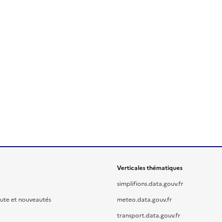
Verticales thématiques
simplifions.data.gouv.fr
oute et nouveautés
meteo.data.gouv.fr
transport.data.gouv.fr