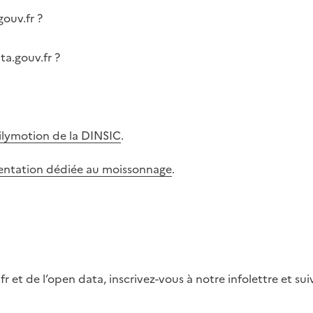
gouv.fr ?
a.gouv.fr ?
ilymotion de la DINSIC
.
ntation dédiée au moissonnage
.
fr et de l’open data, inscrivez-vous à notre infolettre et s