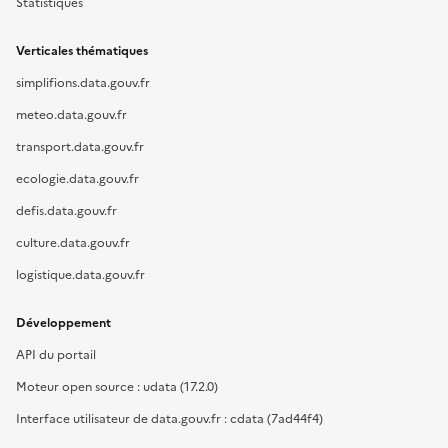
Statistiques
Verticales thématiques
simplifions.data.gouv.fr
meteo.data.gouv.fr
transport.data.gouv.fr
ecologie.data.gouv.fr
defis.data.gouv.fr
culture.data.gouv.fr
logistique.data.gouv.fr
Développement
API du portail
Moteur open source : udata (17.2.0)
Interface utilisateur de data.gouv.fr : cdata (7ad44f4)