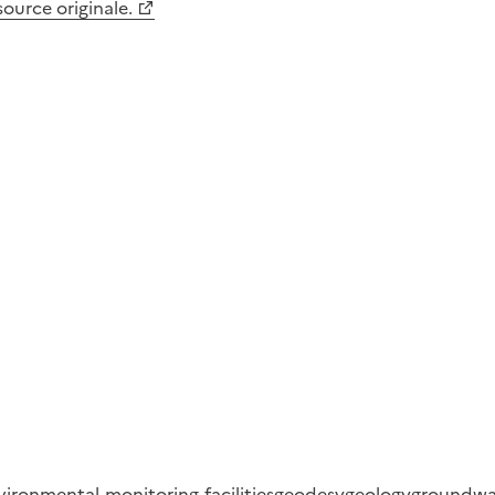
 source originale.
vironmental-monitoring-facilities
geodesy
geology
groundwa