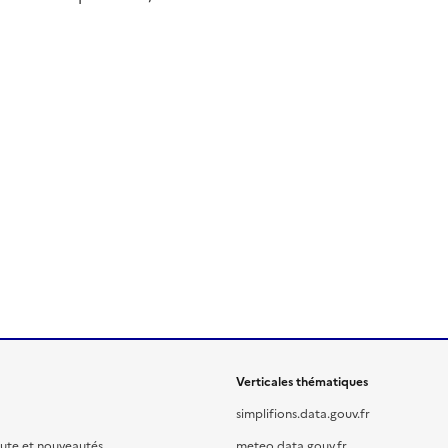
Verticales thématiques
simplifions.data.gouv.fr
oute et nouveautés
meteo.data.gouv.fr