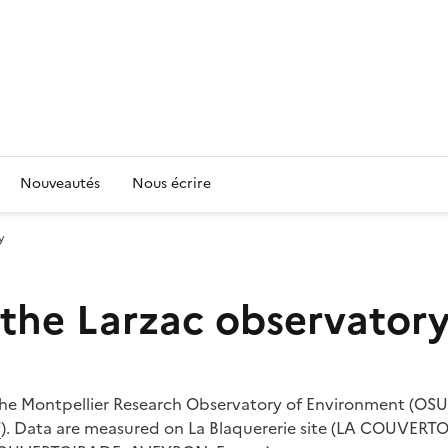
Nouveautés
Nous écrire
y
 the Larzac observator
 the Montpellier Research Observatory of Environment (O
/
). Data are measured on La Blaquererie site (LA COUVERT