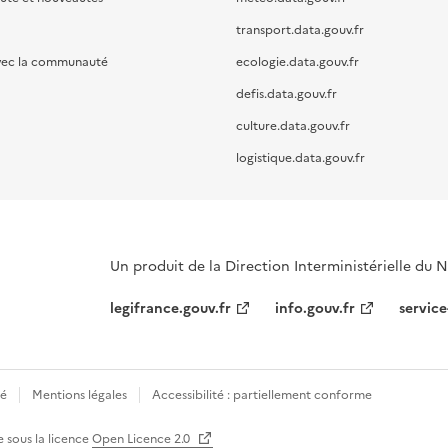
transport.data.gouv.fr
vec la communauté
ecologie.data.gouv.fr
defis.data.gouv.fr
culture.data.gouv.fr
logistique.data.gouv.fr
Un produit de la Direction Interministérielle du
legifrance.gouv.fr
info.gouv.fr
service
té
Mentions légales
Accessibilité : partiellement conforme
e sous la licence
Open Licence 2.0