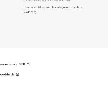
Interface utilisateur de data.gouv.fr : cdata
(7ad44f4)
 Numérique (DINUM).
-public.fr