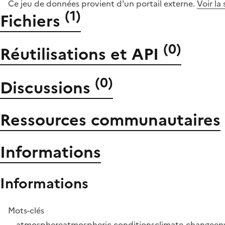
Ce jeu de données provient d'un portail externe.
Voir la
(
1
)
Fichiers
(
0
)
Réutilisations et API
(
0
)
Discussions
Ressources communautaires
Informations
Informations
Mots-clés
atmosphere
atmospheric-conditions
climate-change
en