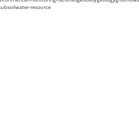
subsoil
water-resource