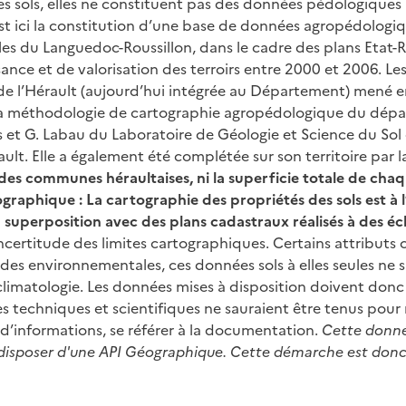
s sols, elles ne constituent pas des données pédologiques 
 est ici la constitution d’une base de données agropédologi
les du Languedoc-Roussillon, dans le cadre des plans Etat-
ce et de valorisation des terroirs entre 2000 et 2006. L
de l’Hérault (aujourd’hui intégrée au Département) mené e
 La méthodologie de cartographie agropédologique du dépar
ls et G. Labau du Laboratoire de Géologie et Science du Sol 
ult. Elle a également été complétée sur son territoire par 
des communes héraultaises, ni la superficie totale de ch
ographique :
La cartographie des propriétés des sols est à l
la superposition avec des plans cadastraux réalisés à des éc
ncertitude des limites cartographiques. Certains attributs
tudes environnementales, ces données sols à elles seules ne 
imatologie. Les données mises à disposition doivent donc ê
es techniques et scientifiques ne sauraient être tenus pou
s d’informations, se référer à la documentation.
Cette donné
 de disposer d'une API Géographique. Cette démarche est do