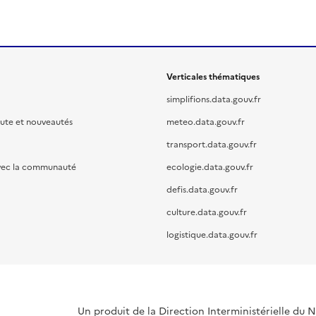
Verticales thématiques
simplifions.data.gouv.fr
oute et nouveautés
meteo.data.gouv.fr
transport.data.gouv.fr
vec la communauté
ecologie.data.gouv.fr
defis.data.gouv.fr
culture.data.gouv.fr
logistique.data.gouv.fr
Un produit de la Direction Interministérielle du