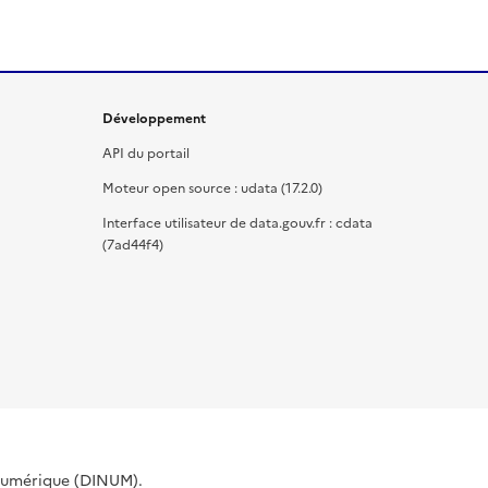
Développement
API du portail
Moteur open source : udata (17.2.0)
Interface utilisateur de data.gouv.fr : cdata
(7ad44f4)
 Numérique (DINUM).