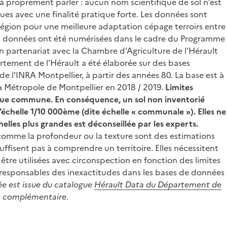
à proprement parler : aucun nom scientifique de sol n’est
ques avec une finalité pratique forte. Les données sont
Région pour une meilleure adaptation cépage terroirs entre
es données ont été numérisées dans le cadre du Programme
n partenariat avec la Chambre d'Agriculture de l'Hérault
tement de l'Hérault a été élaborée sur des bases
de l'INRA Montpellier, à partir des années 80. La base est à
la Métropole de Montpellier en 2018 / 2019.
Limites
aque commune. En conséquence, un sol non inventorié
’échelle 1/10 000ème (dite échelle « communale »). Elles ne
helles plus grandes est déconseillée par les experts.
 comme la profondeur ou la texture sont des estimations
suffisent pas à comprendre un territoire. Elles nécessitent
tre utilisées avec circonspection en fonction des limites
r responsables des inexactitudes dans les bases de données
e est issue du catalogue
Hérault Data du Département de
nc complémentaire.