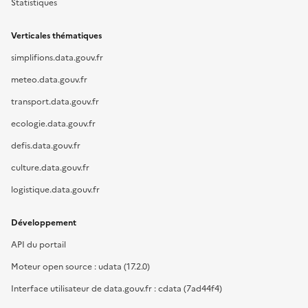
Statistiques
Verticales thématiques
simplifions.data.gouv.fr
meteo.data.gouv.fr
transport.data.gouv.fr
ecologie.data.gouv.fr
defis.data.gouv.fr
culture.data.gouv.fr
logistique.data.gouv.fr
Développement
API du portail
Moteur open source : udata (17.2.0)
Interface utilisateur de data.gouv.fr : cdata (7ad44f4)