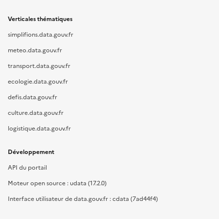
Verticales thématiques
simplifions.data.gouv.fr
meteo.data.gouv.fr
transport.data.gouv.fr
ecologie.data.gouv.fr
defis.data.gouv.fr
culture.data.gouv.fr
logistique.data.gouv.fr
Développement
API du portail
Moteur open source : udata (17.2.0)
Interface utilisateur de data.gouv.fr : cdata (7ad44f4)