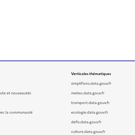
Verticales thématiques
simplifions.data.gouv.fr
oute et nouveautés
meteo.data.gouv.fr
transport.data.gouv.fr
vec la communauté
ecologie.data.gouv.fr
defis.data.gouv.fr
culture.data.gouv.fr