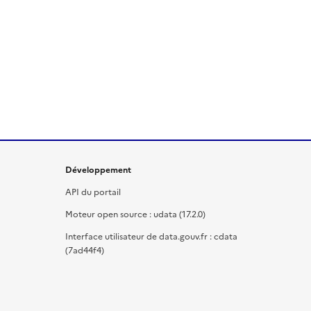
Développement
API du portail
Moteur open source : udata (17.2.0)
Interface utilisateur de data.gouv.fr : cdata
(7ad44f4)