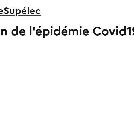
leSupélec
ion de l'épidémie Covi