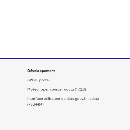
Développement
API du portail
Moteur open source : udata (17.2.0)
Interface utilisateur de data.gouv.fr : cdata
(7ad44f4)