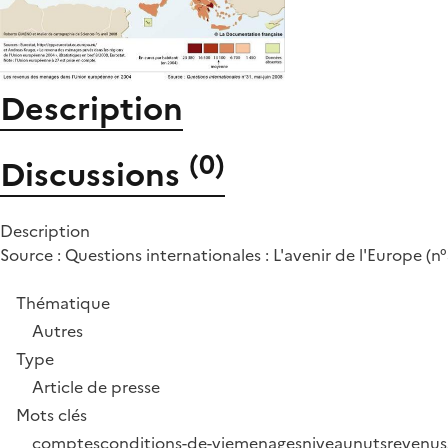
Description
(
0
)
Discussions
Description
Source : Questions internationales : L'avenir de l'Europe (n
Thématique
Autres
Type
Article de presse
Mots clés
comptes
conditions-de-vie
menages
niveau
nuts
revenus