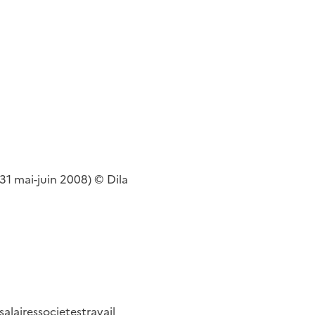
°31 mai-juin 2008) © Dila
salaires
societes
travail