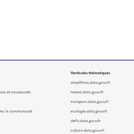
Verticales thématiques
simplifions.data.gouv.fr
oute et nouveautés
meteo.data.gouv.fr
transport.data.gouv.fr
vec la communauté
ecologie.data.gouv.fr
defis.data.gouv.fr
culture.data.gouv.fr