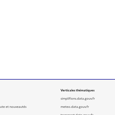
Verticales thématiques
simplifions.data.gouv.fr
oute et nouveautés
meteo.data.gouv.fr