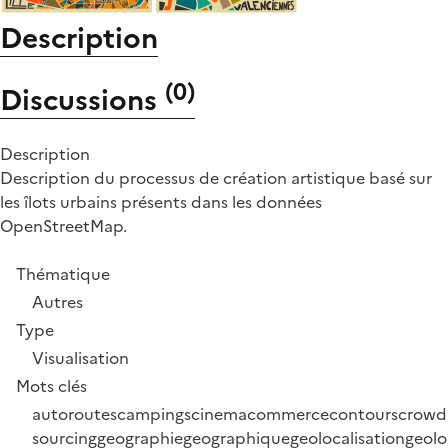
Description
(
0
)
Discussions
Description
Description du processus de création artistique basé sur
les îlots urbains présents dans les données
OpenStreetMap.
Thématique
Autres
Type
Visualisation
Mots clés
autoroutes
campings
cinema
commerce
contours
crowd
sourcing
geographie
geographique
geolocalisation
geolo