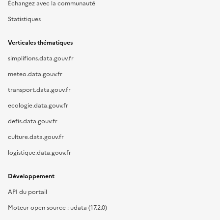
Échangez avec la communauté
Statistiques
Verticales thématiques
simplifions.data.gouv.fr
meteo.data.gouv.fr
transport.data.gouv.fr
ecologie.data.gouv.fr
defis.data.gouv.fr
culture.data.gouv.fr
logistique.data.gouv.fr
Développement
API du portail
Moteur open source : udata (17.2.0)