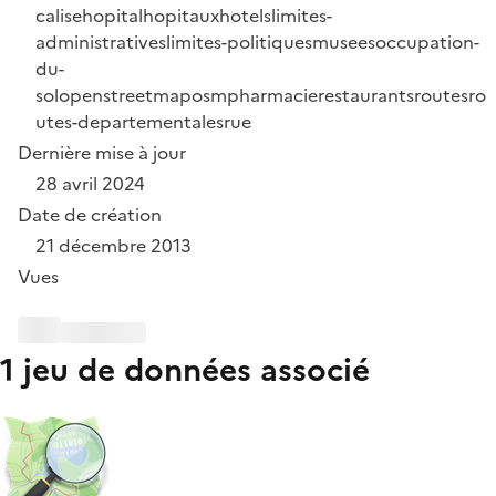
calise
hopital
hopitaux
hotels
limites-
administratives
limites-politiques
musees
occupation-
du-
sol
openstreetmap
osm
pharmacie
restaurants
routes
ro
utes-departementales
rue
Dernière mise à jour
28 avril 2024
Date de création
21 décembre 2013
Vues
1 jeu de données associé