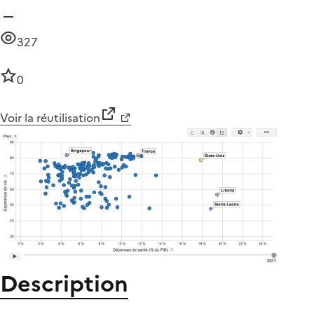
327
0
Voir la réutilisation
Description