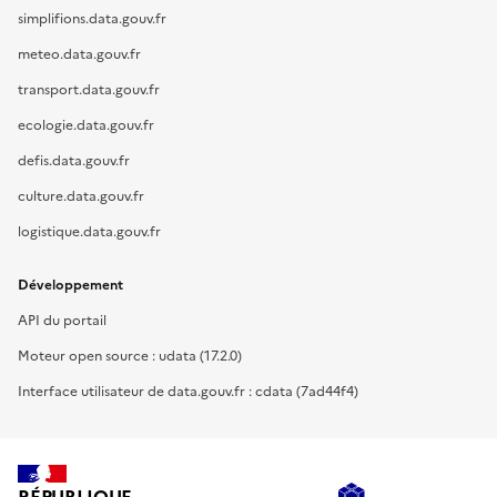
simplifions.data.gouv.fr
meteo.data.gouv.fr
transport.data.gouv.fr
ecologie.data.gouv.fr
defis.data.gouv.fr
culture.data.gouv.fr
logistique.data.gouv.fr
Développement
API du portail
Moteur open source : udata (17.2.0)
Interface utilisateur de data.gouv.fr : cdata (7ad44f4)