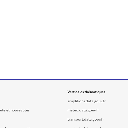
Verticales thématiques
simplifions.data.gouv.fr
oute et nouveautés
meteo.data.gouv.fr
transport.data.gouv.fr