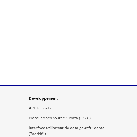
Développement
API du portail
Moteur open source : udata (17.2.0)
Interface utilisateur de data.gouv.fr : cdata
(7ad44f4)