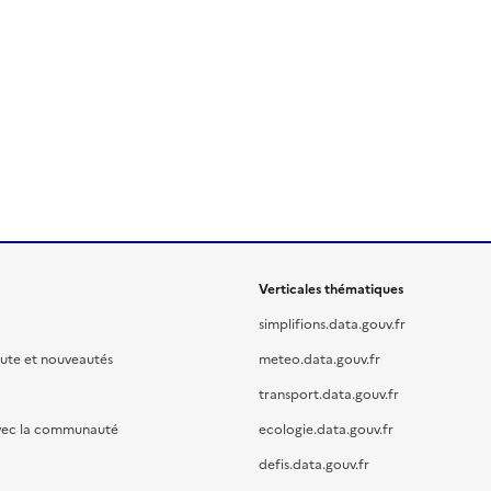
Verticales thématiques
simplifions.data.gouv.fr
oute et nouveautés
meteo.data.gouv.fr
transport.data.gouv.fr
vec la communauté
ecologie.data.gouv.fr
defis.data.gouv.fr