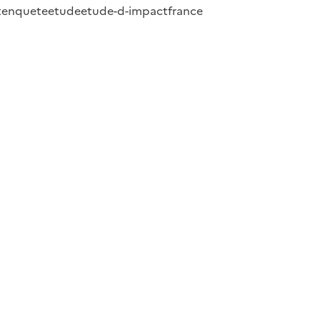
t
enquete
etude
etude-d-impact
france