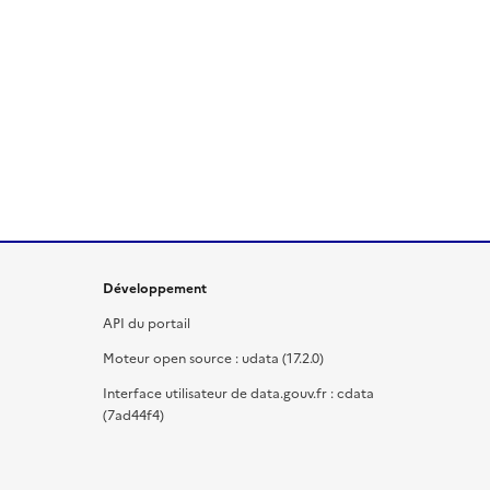
Développement
API du portail
Moteur open source : udata (17.2.0)
Interface utilisateur de data.gouv.fr : cdata
(7ad44f4)