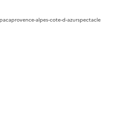
paca
provence-alpes-cote-d-azur
spectacle