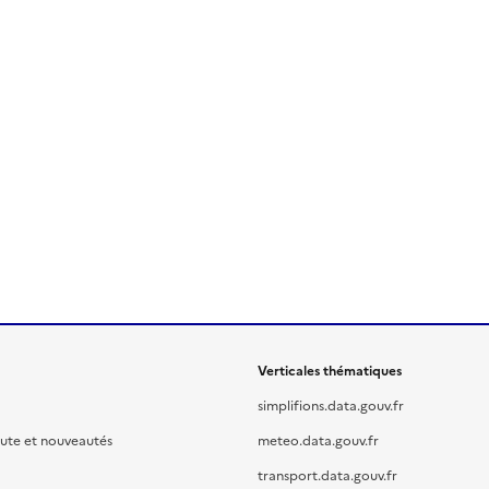
Verticales thématiques
simplifions.data.gouv.fr
oute et nouveautés
meteo.data.gouv.fr
transport.data.gouv.fr