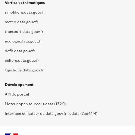
Verticales thématiques
simplifions.data.gouv.fr
meteo.data.gouv.fr
transport.data.gouv.fr
ecologie.data.gouv.fr
defis.data.gouv.fr
culture.data.gouv.fr
logistique.data.gouv.fr
Développement
API du portail
Moteur open source : udata (17.2.0)
Interface utilisateur de data.gouv.fr : cdata (7ad44f4)