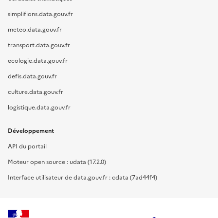
simplifions.data.gouv.fr
meteo.data.gouv.fr
transport.data.gouv.fr
ecologie.data.gouv.fr
defis.data.gouv.fr
culture.data.gouv.fr
logistique.data.gouv.fr
Développement
API du portail
Moteur open source : udata (17.2.0)
Interface utilisateur de data.gouv.fr : cdata (7ad44f4)