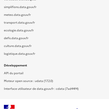
simplifions.data.gouv.fr
meteo.data.gouv.fr
transport.data.gouv.fr
ecologie.data.gouv.fr
defis.data.gouv.fr
culture.data.gouv.fr
logistique.data.gouv.fr
Développement
API du portail
Moteur open source : udata (17.2.0)
Interface utilisateur de data.gouv.fr : cdata (7ad44f4)