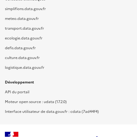
simplifions.data.gouv.fr
meteo.data.gouv.fr
transport.data.gouv.fr
ecologie.data.gouv.fr
defis.data.gouv.fr
culture.data.gouv.fr
logistique.data.gouv.fr
Développement
API du portail
Moteur open source : udata (17.2.0)
Interface utilisateur de data.gouv.fr : cdata (7ad44f4)