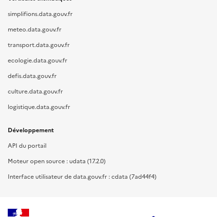
simplifions.data.gouv.fr
meteo.data.gouv.fr
transport.data.gouv.fr
ecologie.data.gouv.fr
defis.data.gouv.fr
culture.data.gouv.fr
logistique.data.gouv.fr
Développement
API du portail
Moteur open source : udata (17.2.0)
Interface utilisateur de data.gouv.fr : cdata (7ad44f4)