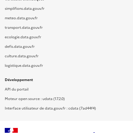
simplifions.data.gouv.fr
meteo.data.gouv.fr
transport.data.gouv.fr
ecologie.data.gouv.fr
defis.data.gouv.fr
culture.data.gouv.fr
logistique.data.gouv.fr
Développement
API du portail
Moteur open source : udata (17.2.0)
Interface utilisateur de data.gouv.fr : cdata (7ad44f4)