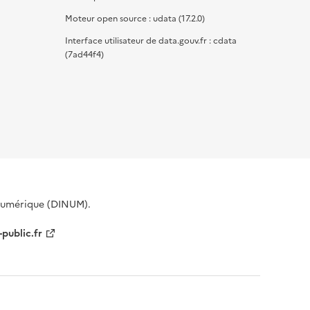
Moteur open source : udata (17.2.0)
Interface utilisateur de data.gouv.fr : cdata
(7ad44f4)
 Numérique (DINUM).
-public.fr