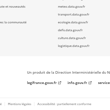
oute et nouveautés
meteo.data.gouv.fr
transport.data.gouv.fr
vec la communauté
ecologie.data.gouv.fr
defis.data.gouv.fr
culture.data.gouv.fr
logistique.data.gouv.fr
Un produit de la Direction Interministérielle du
legifrance.gouv.fr
info.gouv.fr
service
té
Mentions légales
Accessibilité : partiellement conforme