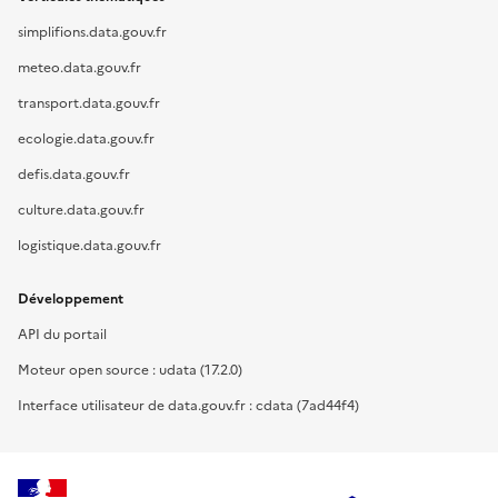
simplifions.data.gouv.fr
meteo.data.gouv.fr
transport.data.gouv.fr
ecologie.data.gouv.fr
defis.data.gouv.fr
culture.data.gouv.fr
logistique.data.gouv.fr
Développement
API du portail
Moteur open source : udata (17.2.0)
Interface utilisateur de data.gouv.fr : cdata (7ad44f4)