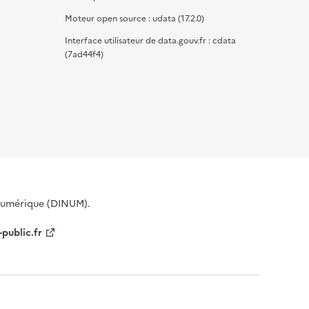
Moteur open source : udata (17.2.0)
Interface utilisateur de data.gouv.fr : cdata
(7ad44f4)
 Numérique (DINUM).
-public.fr