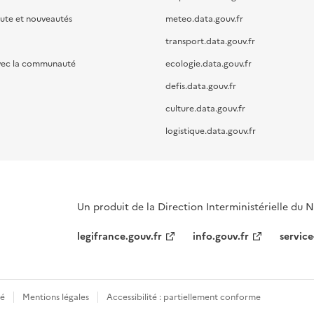
oute et nouveautés
meteo.data.gouv.fr
transport.data.gouv.fr
vec la communauté
ecologie.data.gouv.fr
defis.data.gouv.fr
culture.data.gouv.fr
logistique.data.gouv.fr
Un produit de la Direction Interministérielle du
legifrance.gouv.fr
info.gouv.fr
service
té
Mentions légales
Accessibilité : partiellement conforme