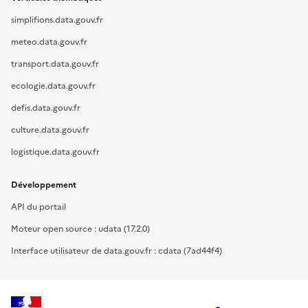
simplifions.data.gouv.fr
meteo.data.gouv.fr
transport.data.gouv.fr
ecologie.data.gouv.fr
defis.data.gouv.fr
culture.data.gouv.fr
logistique.data.gouv.fr
Développement
API du portail
Moteur open source : udata (17.2.0)
Interface utilisateur de data.gouv.fr : cdata (7ad44f4)