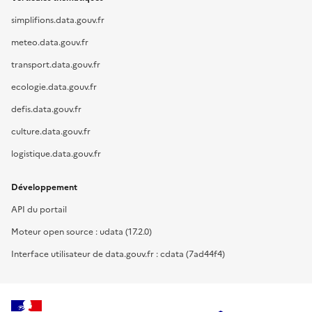
simplifions.data.gouv.fr
meteo.data.gouv.fr
transport.data.gouv.fr
ecologie.data.gouv.fr
defis.data.gouv.fr
culture.data.gouv.fr
logistique.data.gouv.fr
Développement
API du portail
Moteur open source : udata (17.2.0)
Interface utilisateur de data.gouv.fr : cdata (7ad44f4)