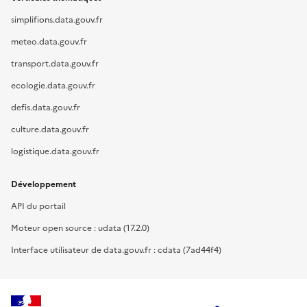
simplifions.data.gouv.fr
meteo.data.gouv.fr
transport.data.gouv.fr
ecologie.data.gouv.fr
defis.data.gouv.fr
culture.data.gouv.fr
logistique.data.gouv.fr
Développement
API du portail
Moteur open source : udata (17.2.0)
Interface utilisateur de data.gouv.fr : cdata (7ad44f4)