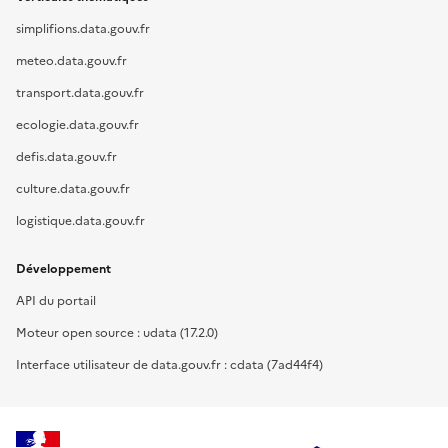
simplifions.data.gouv.fr
meteo.data.gouv.fr
transport.data.gouv.fr
ecologie.data.gouv.fr
defis.data.gouv.fr
culture.data.gouv.fr
logistique.data.gouv.fr
Développement
API du portail
Moteur open source : udata (17.2.0)
Interface utilisateur de data.gouv.fr : cdata (7ad44f4)