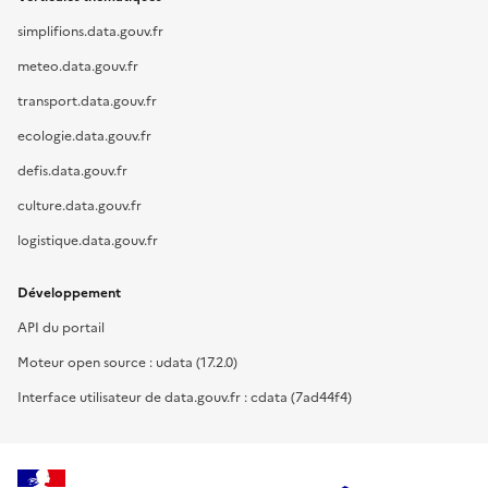
simplifions.data.gouv.fr
meteo.data.gouv.fr
transport.data.gouv.fr
ecologie.data.gouv.fr
defis.data.gouv.fr
culture.data.gouv.fr
logistique.data.gouv.fr
Développement
API du portail
Moteur open source : udata (17.2.0)
Interface utilisateur de data.gouv.fr : cdata (7ad44f4)