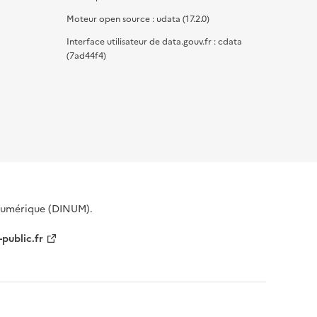
Moteur open source : udata (17.2.0)
Interface utilisateur de data.gouv.fr : cdata
(7ad44f4)
 Numérique (DINUM).
-public.fr