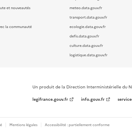
oute et nouveautés
meteo.data.gouv.fr
transport.data.gouv.fr
vec la communauté
ecologie.data.gouv.fr
defis.data.gouv.fr
culture.data.gouv.fr
logistique.data.gouv.fr
Un produit de la Direction Interministérielle du
legifrance.gouv.fr
info.gouv.fr
service
té
Mentions légales
Accessibilité : partiellement conforme