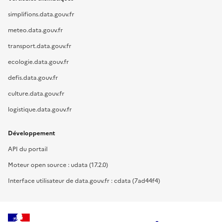
simplifions.data.gouv.fr
meteo.data.gouv.fr
transport.data.gouv.fr
ecologie.data.gouv.fr
defis.data.gouv.fr
culture.data.gouv.fr
logistique.data.gouv.fr
Développement
API du portail
Moteur open source : udata (17.2.0)
Interface utilisateur de data.gouv.fr : cdata (7ad44f4)