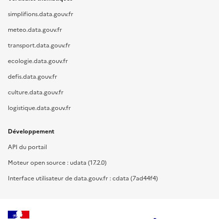
simplifions.data.gouv.fr
meteo.data.gouv.fr
transport.data.gouv.fr
ecologie.data.gouv.fr
defis.data.gouv.fr
culture.data.gouv.fr
logistique.data.gouv.fr
Développement
API du portail
Moteur open source : udata (17.2.0)
Interface utilisateur de data.gouv.fr : cdata (7ad44f4)