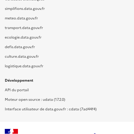
simplifions.data.gouv.fr
meteo.data.gouv.fr
transport.data.gouv.fr
ecologie.data.gouv.fr
defis.data.gouv.fr
culture.data.gouv.fr
logistique.data.gouv.fr
Développement
API du portail
Moteur open source : udata (17.2.0)
Interface utilisateur de data.gouv.fr : cdata (7ad44f4)