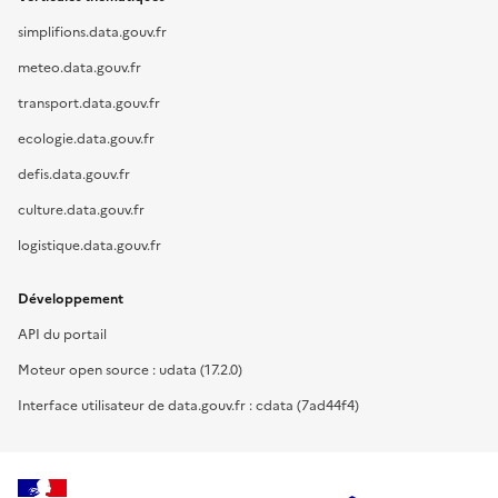
simplifions.data.gouv.fr
meteo.data.gouv.fr
transport.data.gouv.fr
ecologie.data.gouv.fr
defis.data.gouv.fr
culture.data.gouv.fr
logistique.data.gouv.fr
Développement
API du portail
Moteur open source : udata (17.2.0)
Interface utilisateur de data.gouv.fr : cdata (7ad44f4)