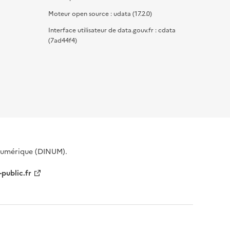
Moteur open source : udata (17.2.0)
Interface utilisateur de data.gouv.fr : cdata
(7ad44f4)
 Numérique (DINUM).
-public.fr