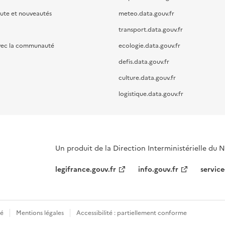
oute et nouveautés
meteo.data.gouv.fr
transport.data.gouv.fr
vec la communauté
ecologie.data.gouv.fr
defis.data.gouv.fr
culture.data.gouv.fr
logistique.data.gouv.fr
Un produit de la Direction Interministérielle du
legifrance.gouv.fr
info.gouv.fr
service
té
Mentions légales
Accessibilité : partiellement conforme