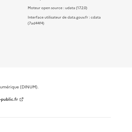
Moteur open source : udata (17.2.0)
Interface utilisateur de data.gouv.fr : cdata
(7ad44f4)
 Numérique (DINUM).
-public.fr