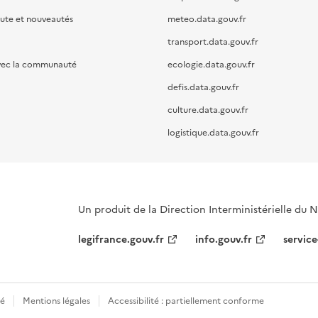
oute et nouveautés
meteo.data.gouv.fr
transport.data.gouv.fr
vec la communauté
ecologie.data.gouv.fr
defis.data.gouv.fr
culture.data.gouv.fr
logistique.data.gouv.fr
Un produit de la Direction Interministérielle du
legifrance.gouv.fr
info.gouv.fr
service
té
Mentions légales
Accessibilité : partiellement conforme