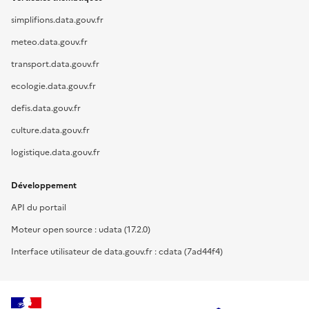
simplifions.data.gouv.fr
meteo.data.gouv.fr
transport.data.gouv.fr
ecologie.data.gouv.fr
defis.data.gouv.fr
culture.data.gouv.fr
logistique.data.gouv.fr
Développement
API du portail
Moteur open source : udata (17.2.0)
Interface utilisateur de data.gouv.fr : cdata (7ad44f4)