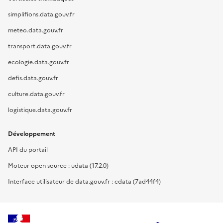
simplifions.data.gouv.fr
meteo.data.gouv.fr
transport.data.gouv.fr
ecologie.data.gouv.fr
defis.data.gouv.fr
culture.data.gouv.fr
logistique.data.gouv.fr
Développement
API du portail
Moteur open source : udata (17.2.0)
Interface utilisateur de data.gouv.fr : cdata (7ad44f4)