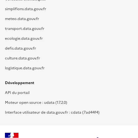
simplifions.data.gouv.fr
meteo.data.gouv.fr
transport.data.gouv.fr
ecologie.data.gouv.fr
defis.data.gouv.fr
culture.data.gouv.fr
logistique.data.gouv.fr
Développement
API du portail
Moteur open source : udata (17.2.0)
Interface utilisateur de data.gouv.fr : cdata (7ad44f4)