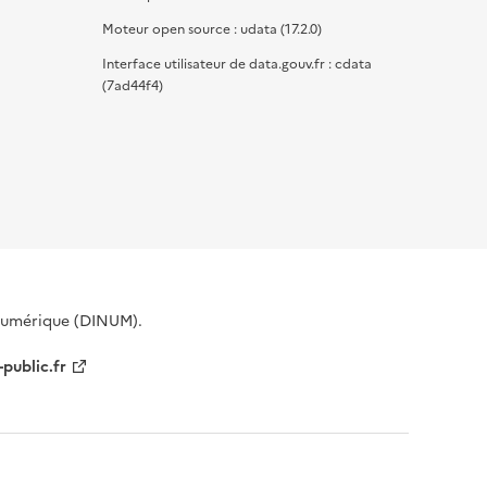
Moteur open source : udata (17.2.0)
Interface utilisateur de data.gouv.fr : cdata
(7ad44f4)
 Numérique (DINUM).
-public.fr