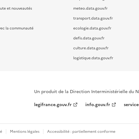
oute et nouveautés
meteo.data.gouv.fr
transport.data.gouv.fr
vec la communauté
ecologie.data.gouv.fr
defis.data.gouv.fr
culture.data.gouv.fr
logistique.data.gouv.fr
Un produit de la Direction Interministérielle du
legifrance.gouv.fr
info.gouv.fr
service
té
Mentions légales
Accessibilité : partiellement conforme