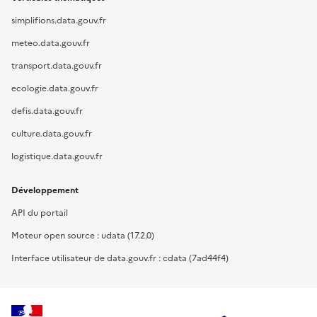
simplifions.data.gouv.fr
meteo.data.gouv.fr
transport.data.gouv.fr
ecologie.data.gouv.fr
defis.data.gouv.fr
culture.data.gouv.fr
logistique.data.gouv.fr
Développement
API du portail
Moteur open source : udata (17.2.0)
Interface utilisateur de data.gouv.fr : cdata (7ad44f4)