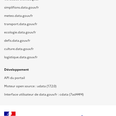
simplifions.data.gouv.fr
meteo.data.gouv.fr
transport.data.gouv.fr
ecologie.data.gouv.fr
defis.data.gouv.fr
culture.data.gouv.fr
logistique.data.gouv.fr
Développement
API du portail
Moteur open source : udata (17.2.0)
Interface utilisateur de data.gouv.fr : cdata (7ad44f4)