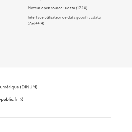
Moteur open source : udata (17.2.0)
Interface utilisateur de data.gouv.fr : cdata
(7ad44f4)
 Numérique (DINUM).
-public.fr