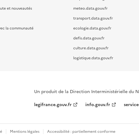
oute et nouveautés
meteo.data.gouv.fr
transport.data.gouv.fr
vec la communauté
ecologie.data.gouv.fr
defis.data.gouv.fr
culture.data.gouv.fr
logistique.data.gouv.fr
Un produit de la Direction Interministérielle du
legifrance.gouv.fr
info.gouv.fr
service
té
Mentions légales
Accessibilité : partiellement conforme