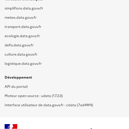
simplifions.data.gouv.fr
meteo.data.gouv.fr
transport.data.gouv.fr
ecologie.data.gouv.fr
defis.data.gouv.fr
culture.data.gouv.fr
logistique.data.gouv.fr
Développement
API du portail
Moteur open source : udata (17.2.0)
Interface utilisateur de data.gouv.fr : cdata (7ad44f4)