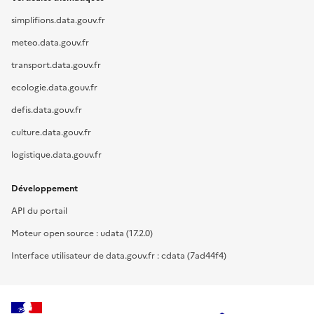
simplifions.data.gouv.fr
meteo.data.gouv.fr
transport.data.gouv.fr
ecologie.data.gouv.fr
defis.data.gouv.fr
culture.data.gouv.fr
logistique.data.gouv.fr
Développement
API du portail
Moteur open source : udata (17.2.0)
Interface utilisateur de data.gouv.fr : cdata (7ad44f4)