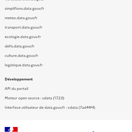
simplifions.data.gouv.fr
meteo.data.gouv.fr
transport.data.gouv.fr
ecologie.data.gouv.fr
defis.data.gouv.fr
culture.data.gouv.fr
logistique.data.gouv.fr
Développement
API du portail
Moteur open source : udata (17.2.0)
Interface utilisateur de data.gouv.fr : cdata (7ad44f4)