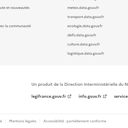
oute et nouveautés
meteo.data.gouv.fr
transport.data.gouv.fr
vec la communauté
ecologie.data.gouv.fr
defis.data.gouv.fr
culture.data.gouv.fr
logistique.data.gouv.fr
Un produit de la Direction Interministérielle du
legifrance.gouv.fr
info.gouv.fr
service
té
Mentions légales
Accessibilité : partiellement conforme