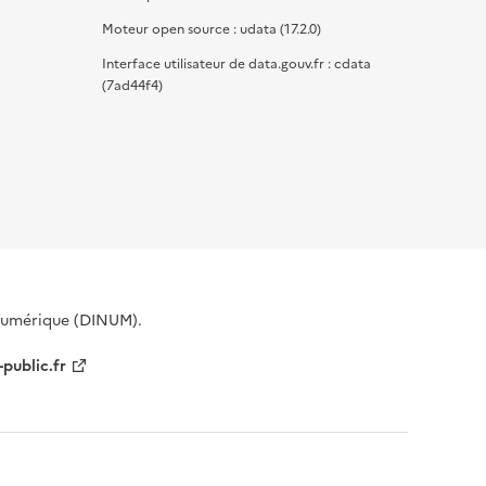
Moteur open source : udata (17.2.0)
Interface utilisateur de data.gouv.fr : cdata
(7ad44f4)
 Numérique (DINUM).
-public.fr