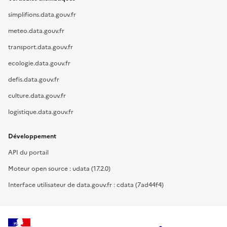
simplifions.data.gouv.fr
meteo.data.gouv.fr
transport.data.gouv.fr
ecologie.data.gouv.fr
defis.data.gouv.fr
culture.data.gouv.fr
logistique.data.gouv.fr
Développement
API du portail
Moteur open source : udata (17.2.0)
Interface utilisateur de data.gouv.fr : cdata (7ad44f4)