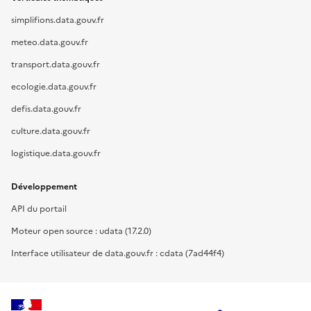
simplifions.data.gouv.fr
meteo.data.gouv.fr
transport.data.gouv.fr
ecologie.data.gouv.fr
defis.data.gouv.fr
culture.data.gouv.fr
logistique.data.gouv.fr
Développement
API du portail
Moteur open source : udata (17.2.0)
Interface utilisateur de data.gouv.fr : cdata (7ad44f4)