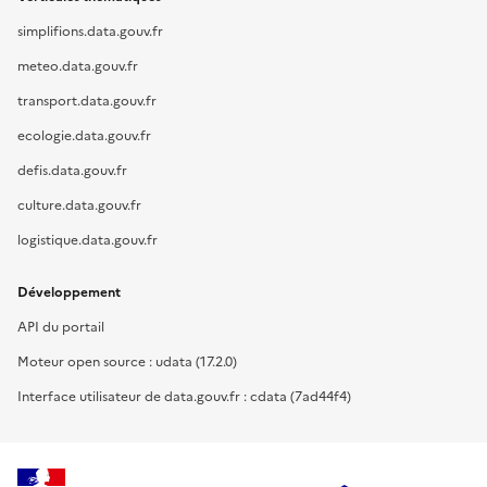
simplifions.data.gouv.fr
meteo.data.gouv.fr
transport.data.gouv.fr
ecologie.data.gouv.fr
defis.data.gouv.fr
culture.data.gouv.fr
logistique.data.gouv.fr
Développement
API du portail
Moteur open source : udata (17.2.0)
Interface utilisateur de data.gouv.fr : cdata (7ad44f4)